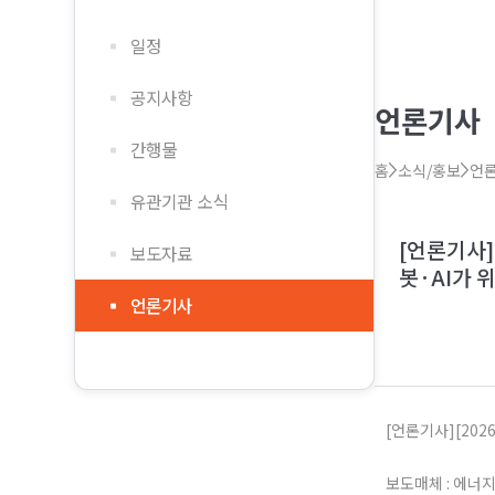
일정
공지사항
언론기사
간행물
홈
소식/홍보
언
유관기관 소식
[언론기사]
보도자료
봇·AI가 
언론기사
[언론기사][20
보도매체 : 에너