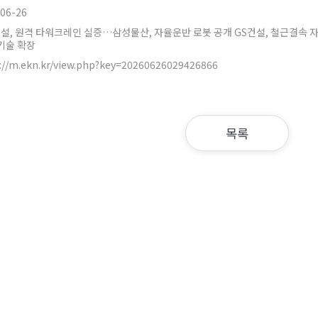
06-26
건설, 원격 타워크레인 실증…삼성물산, 자율운반 로봇 공개 GS건설, 철근결속 자동
기술 확장
://m.ekn.kr/view.php?key=20260626029426866
목록