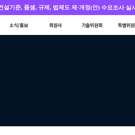
건설기준, 품셈, 규제, 법제도 제·개정(안) 수요조사 실
소식/홍보
회원사
기술위원회
특별위원