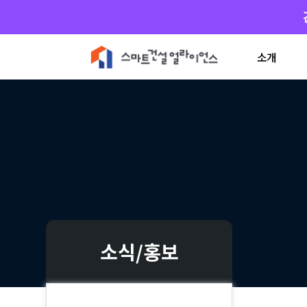
소개
소식/홍보