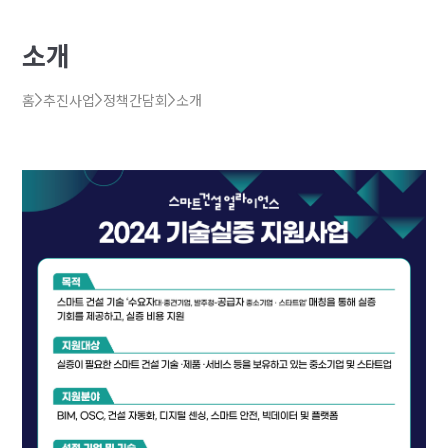
소개
홈
추진사업
정책간담회
소개