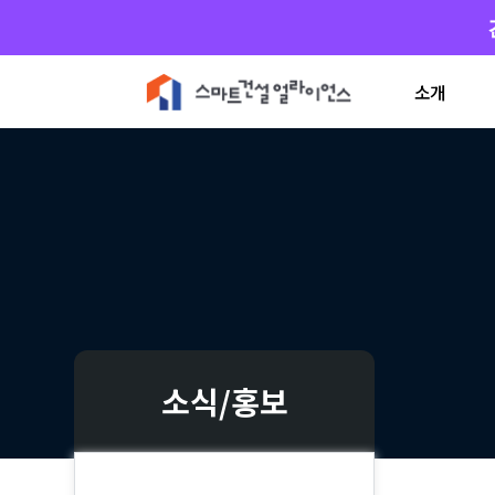
소개
소식/홍보