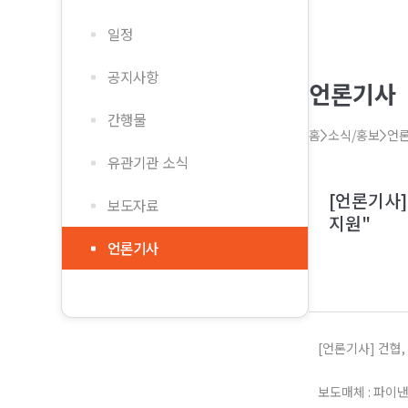
일정
공지사항
언론기사
간행물
홈
소식/홍보
언
유관기관 소식
[언론기사]
보도자료
지원"
언론기사
[언론기사] 건협
보도매체 : 파이