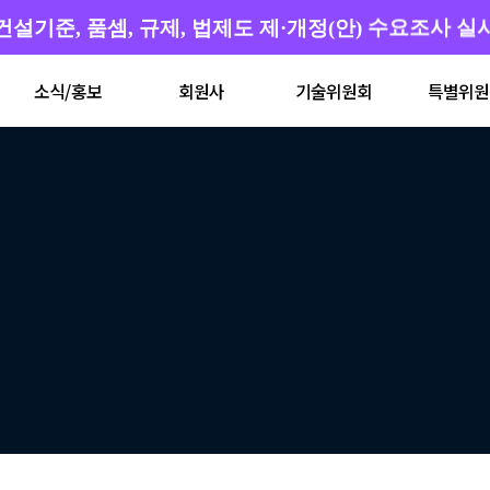
건설기준, 품셈, 규제, 법제도 제·개정(안) 수요조사 실
소식/홍보
회원사
기술위원회
특별위원