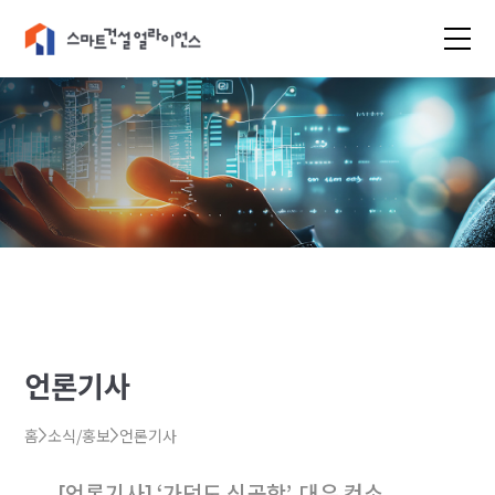
언론기사
홈
소식/홍보
언론기사
[언론기사] ‘가덕도 신공항’, 대우 컨소