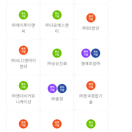
㈜제이투이앤
㈜다공에스앤
㈜BS한양
씨
티
㈜HL디앤아이
㈜상상진화
엠에프알㈜
한라
㈜앤더비커뮤
㈜한국종합기
㈜충청
니케이션
술