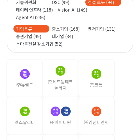
기술위원회
OSC (99)
건설 로봇 (94)
데이터 인프라 (118)
Vision AI (149)
Agent AI (236)
기업분류
중소기업 (168)
벤처기업 (131)
중견기업 (49)
대기업 (34)
스마트건설 강소기업 (52)
㈜레드원테크
㈜뉴월드
㈜코틈
놀러지
엑스알리더
㈜아이티원
㈜영신디엔씨