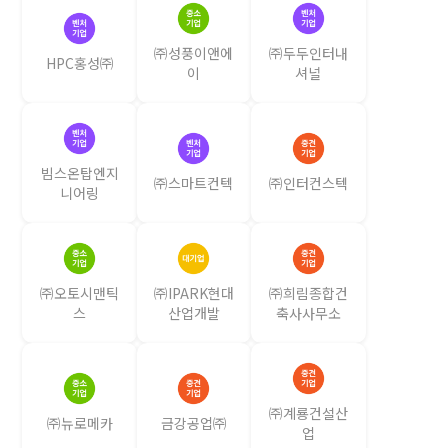
㈜성풍이앤에
㈜두두인터내
HPC홍성㈜
이
셔널
빔스온탑엔지
㈜스마트컨텍
㈜인터컨스텍
니어링
㈜오토시맨틱
㈜IPARK현대
㈜희림종합건
스
산업개발
축사사무소
㈜계룡건설산
㈜뉴로메카
금강공업㈜
업