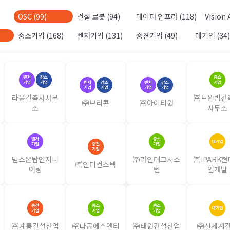
OSC (99)
건설 로봇 (94)
데이터 인프라 (118)
Vision 
중소기업 (168)
벤처기업 (131)
중견기업 (49)
대기업 (34
라움건축사사무
㈜트윈빔건
㈜브리콘
㈜아이티원
소
사무소
빔스온탑엔지니
㈜라인테크시스
㈜IPARK
㈜인터컨스텍
어링
템
업개발
㈜계룡건설산업
㈜다공에스앤티
㈜태원건설산업
㈜신세계