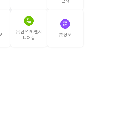
한라
㈜연우PC엔지
오
㈜상보
니어링