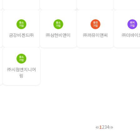
금강비겐드㈜
㈜삼현비앤이
㈜까뮤이앤씨
㈜더바이
㈜시점엔지니어
링
1
2
3
4