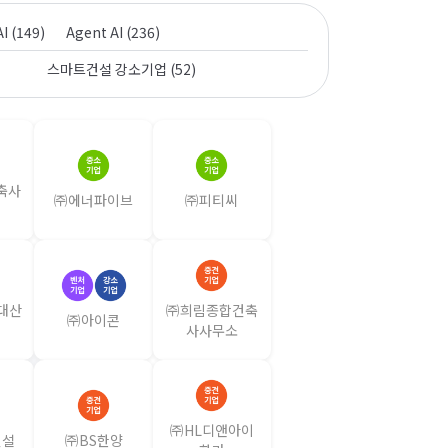
AI (149)
Agent AI (236)
)
스마트건설 강소기업 (52)
축사
㈜에너파이브
㈜피티씨
현대산
㈜희림종합건축
㈜아이콘
사사무소
㈜HL디앤아이
건설
㈜BS한양