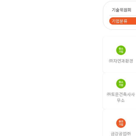
기술위원회
기업분류
㈜자연과환경
㈜토문건축사사
무소
금강공업㈜