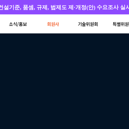
건설기준, 품셈, 규제, 법제도 제·개정(안) 수요조사 실
소식/홍보
회원사
기술위원회
특별위원