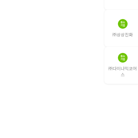
㈜상상진화
㈜다이나믹코어
스